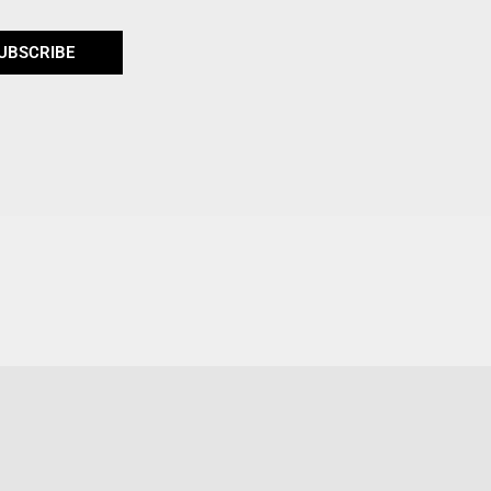
UBSCRIBE