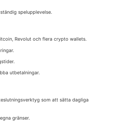
ständig spelupplevelse.
tcoin, Revolut och flera crypto wallets.
ringar.
stider.
bba utbetalningar.
eslutningsverktyg som att sätta dagliga
egna gränser.