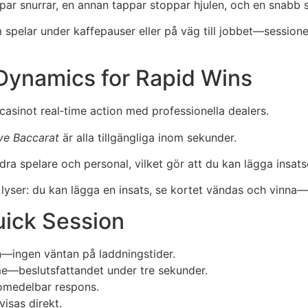
par snurrar, en annan tappar stoppar hjulen, och en snabb 
 spelar under kaffepauser eller på väg till jobbet—sessione
 Dynamics for Rapid Wins
casinot real‑time action med professionella dealers.
ve Baccarat
är alla tillgängliga inom sekunder.
ndra spelare och personal, vilket gör att du kan lägga insats
 lyser: du kan lägga en insats, se kortet vändas och vinna—
uick Session
—ingen väntan på laddningstider.
game—beslutsfattandet under tre sekunder.
omedelbar respons.
visas direkt.