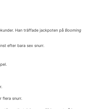
sekunder. Han träffade jackpoten på
Booming
nst efter bara sex snurr.
pel.
r.
 flera snurr.