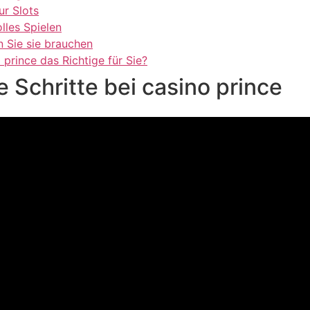
ur Slots
lles Spielen
n Sie sie brauchen
 prince das Richtige für Sie?
e Schritte bei casino prince