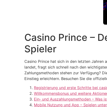
Casino Prince – D
Spieler
Casino Prince hat sich in den letzten Jahren a
landet, fragt sich schnell nach den wichtigst
Zahlungsmethoden stehen zur Verfügung? Diese
Einstieg erleichtern. Besuchen Sie die offizie
Registrierung und erste Schritte bei cas
Willkommensbonus und weitere Aktione
Ein‑ und Auszahlungsmethoden – Was ist
Mobile Nutzung und App – Spielen unte