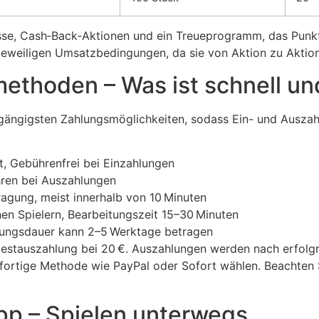
sse, Cash‑Back‑Aktionen und ein Treueprogramm, das Punkt
jeweiligen Umsatzbedingungen, da sie von Aktion zu Aktion
ethoden – Was ist schnell un
 gängigsten Zahlungsmöglichkeiten, sodass Ein- und Auszah
t, Gebührenfrei bei Einzahlungen
ühren bei Auszahlungen
agung, meist innerhalb von 10 Minuten
en Spielern, Bearbeitungszeit 15–30 Minuten
lungsdauer kann 2–5 Werktage betragen
ndestauszahlung bei 20 €. Auszahlungen werden nach erfolgr
sofortige Methode wie PayPal oder Sofort wählen. Beachten
pp – Spielen unterwegs