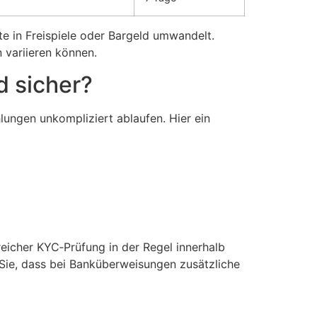
e in Freispiele oder Bargeld umwandelt.
 variieren können.
d sicher?
lungen unkompliziert ablaufen. Hier ein
eicher KYC‑Prüfung in der Regel innerhalb
 Sie, dass bei Banküberweisungen zusätzliche