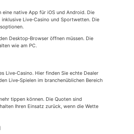
h eine native App für iOS und Android. Die
, inklusive Live‑Casino und Sportwetten. Die
gsoptionen.
e den Desktop‑Browser öffnen müssen. Die
alten wie am PC.
es Live‑Casino. Hier finden Sie echte Dealer
 den Live‑Spielen im branchenüblichen Bereich
 mehr tippen können. Die Quoten sind
halten Ihren Einsatz zurück, wenn die Wette
n