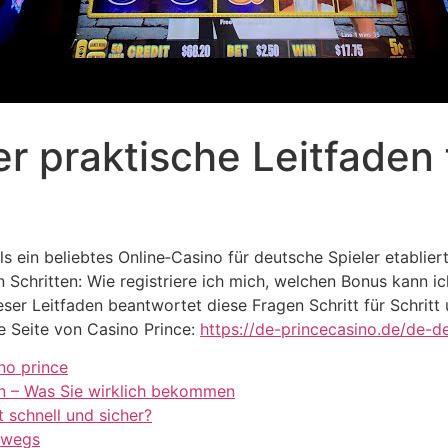
er praktische Leitfaden
ls ein beliebtes Online‑Casino für deutsche Spieler etablie
en Schritten: Wie registriere ich mich, welchen Bonus kann
r Leitfaden beantwortet diese Fragen Schritt für Schritt u
lle Seite von Casino Prince:
https://de-princecasino.de/de-d
ino prince
n – Was Sie wirklich bekommen
 schnell und sicher?
rwegs