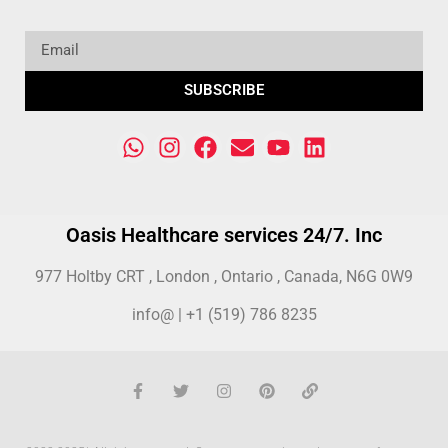
SUBSCRIBE
Oasis Healthcare services 24/7. Inc
977 Holtby CRT , London , Ontario , Canada, N6G 0W9
info@ | +1 (519) 786 8235