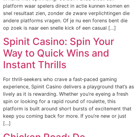
platform waar spelers direct in actie kunnen komen en
snel resultaat zien, zonder de zware verplichtingen die
andere platforms vragen. Of je nu een forens bent die
op zoek is naar een snelle kick of een casual […]
Spinit Casino: Spin Your
Way to Quick Wins and
Instant Thrills
For thrill‑seekers who crave a fast‑paced gaming
experience, Spinit Casino delivers a playground that’s as
lively as it is rewarding. Whether you’re eyeing a fresh
spin or looking for a rapid round of roulette, this
platform is built around short bursts of excitement that
keep you coming back for more. If you’re new or just
[…]