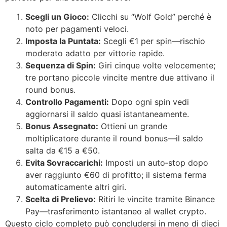
Scegli un Gioco:
Clicchi su “Wolf Gold” perché è
noto per pagamenti veloci.
Imposta la Puntata:
Scegli €1 per spin—rischio
moderato adatto per vittorie rapide.
Sequenza di Spin:
Giri cinque volte velocemente;
tre portano piccole vincite mentre due attivano il
round bonus.
Controllo Pagamenti:
Dopo ogni spin vedi
aggiornarsi il saldo quasi istantaneamente.
Bonus Assegnato:
Ottieni un grande
moltiplicatore durante il round bonus—il saldo
salta da €15 a €50.
Evita Sovraccarichi:
Imposti un auto‑stop dopo
aver raggiunto €60 di profitto; il sistema ferma
automaticamente altri giri.
Scelta di Prelievo:
Ritiri le vincite tramite Binance
Pay—trasferimento istantaneo al wallet crypto.
Questo ciclo completo può concludersi in meno di dieci