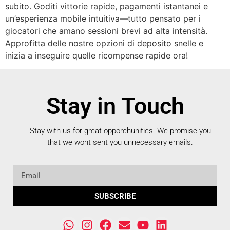
subito. Goditi vittorie rapide, pagamenti istantanei e
un’esperienza mobile intuitiva—tutto pensato per i
giocatori che amano sessioni brevi ad alta intensità.
Approfitta delle nostre opzioni di deposito snelle e
inizia a inseguire quelle ricompense rapide ora!
Stay in Touch
Stay with us for great opporchunities.
We promise you
that we wont sent you unnecessary emails.
SUBSCRIBE