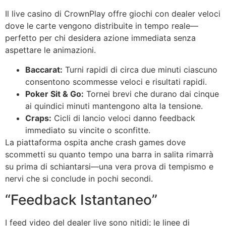
Il live casino di CrownPlay offre giochi con dealer veloci
dove le carte vengono distribuite in tempo reale—
perfetto per chi desidera azione immediata senza
aspettare le animazioni.
Baccarat:
Turni rapidi di circa due minuti ciascuno
consentono scommesse veloci e risultati rapidi.
Poker Sit & Go:
Tornei brevi che durano dai cinque
ai quindici minuti mantengono alta la tensione.
Craps:
Cicli di lancio veloci danno feedback
immediato su vincite o sconfitte.
La piattaforma ospita anche crash games dove
scommetti su quanto tempo una barra in salita rimarrà
su prima di schiantarsi—una vera prova di tempismo e
nervi che si conclude in pochi secondi.
“Feedback Istantaneo”
I feed video del dealer live sono nitidi; le linee di