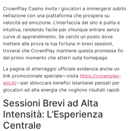
CrownPlay Casino invita i giocatori a immergersi subito
nell’azione con una piattaforma che prospera su
velocità ed emozione. L’interfaccia del sito è pulita e
intuitiva, rendendo facile per chiunque entrare senza
curve di apprendimento. Se cerchi un posto dove
mettere alla prova la tua fortuna in brevi sessioni,
troverai che CrownPlay mantiene questa promessa fin
dal primo momento che atterri sulla homepage.
La pagina di atterraggio ufficiale evidenzia anche un
link promozionale speciale—visita
https://crownplay-
win.it/
—per sbloccare benefici istantanei pensati per
giocatori ad alta energia che vogliono risultati rapidi.
Sessioni Brevi ad Alta
Intensità: L’Esperienza
Centrale