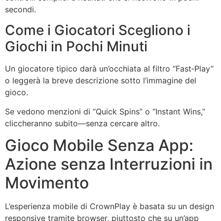
secondi.
Come i Giocatori Scegliono i
Giochi in Pochi Minuti
Un giocatore tipico darà un’occhiata al filtro “Fast‑Play”
o leggerà la breve descrizione sotto l’immagine del
gioco.
Se vedono menzioni di “Quick Spins” o “Instant Wins,”
cliccheranno subito—senza cercare altro.
Gioco Mobile Senza App:
Azione senza Interruzioni in
Movimento
L’esperienza mobile di CrownPlay è basata su un design
responsive tramite browser, piuttosto che su un’app