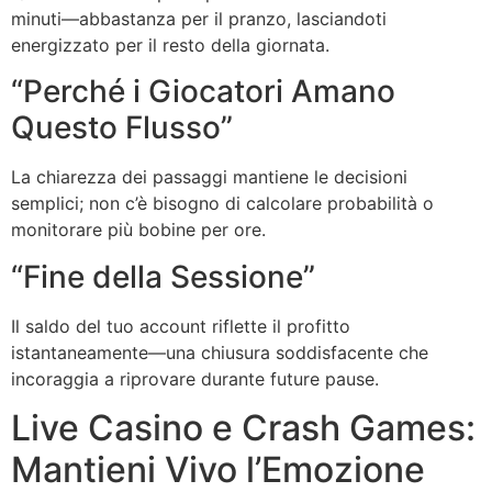
minuti—abbastanza per il pranzo, lasciandoti
energizzato per il resto della giornata.
“Perché i Giocatori Amano
Questo Flusso”
La chiarezza dei passaggi mantiene le decisioni
semplici; non c’è bisogno di calcolare probabilità o
monitorare più bobine per ore.
“Fine della Sessione”
Il saldo del tuo account riflette il profitto
istantaneamente—una chiusura soddisfacente che
incoraggia a riprovare durante future pause.
Live Casino e Crash Games:
Mantieni Vivo l’Emozione