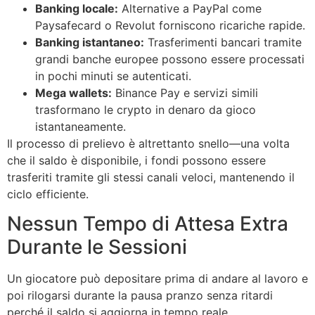
Banking locale:
Alternative a PayPal come
Paysafecard o Revolut forniscono ricariche rapide.
Banking istantaneo:
Trasferimenti bancari tramite
grandi banche europee possono essere processati
in pochi minuti se autenticati.
Mega wallets:
Binance Pay e servizi simili
trasformano le crypto in denaro da gioco
istantaneamente.
Il processo di prelievo è altrettanto snello—una volta
che il saldo è disponibile, i fondi possono essere
trasferiti tramite gli stessi canali veloci, mantenendo il
ciclo efficiente.
Nessun Tempo di Attesa Extra
Durante le Sessioni
Un giocatore può depositare prima di andare al lavoro e
poi rilogarsi durante la pausa pranzo senza ritardi
perché il saldo si aggiorna in tempo reale.