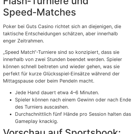
Flash‑Turniere und
Speed‑Matches
Poker bei Guts Casino richtet sich an diejenigen, die
taktische Entscheidungen schätzen, aber innerhalb
enger Zeitrahmen.
„Speed Match“-Turniere sind so konzipiert, dass sie
innerhalb von zwei Stunden beendet werden. Spieler
können schnell beitreten und wieder gehen, was sie
perfekt für kurze Glücksspiel‑Einsätze während der
Mittagspause oder beim Pendeln macht.
Jede Hand dauert etwa 4–6 Minuten.
Spieler können nach einem Gewinn oder nach Ende
des Turniers auscashen.
Durchschnittlich fünf Hände pro Session halten das
Gameplay knackig.
Vorschau auf Sportsbook: