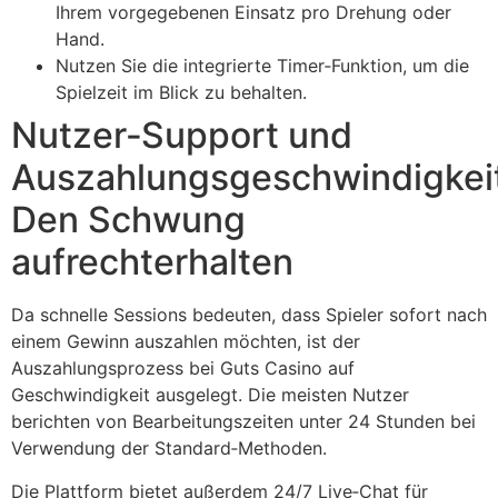
Ihrem vorgegebenen Einsatz pro Drehung oder
Hand.
Nutzen Sie die integrierte Timer‑Funktion, um die
Spielzeit im Blick zu behalten.
Nutzer‑Support und
Auszahlungsgeschwindigkei
Den Schwung
aufrechterhalten
Da schnelle Sessions bedeuten, dass Spieler sofort nach
einem Gewinn auszahlen möchten, ist der
Auszahlungsprozess bei Guts Casino auf
Geschwindigkeit ausgelegt. Die meisten Nutzer
berichten von Bearbeitungszeiten unter 24 Stunden bei
Verwendung der Standard‑Methoden.
Die Plattform bietet außerdem 24/7 Live‑Chat für