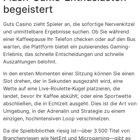
begeistert
Guts Casino zieht Spieler an, die sofortige Nervenkitzel
und unmittelbare Ergebnisse suchen. Ob Sie während
einer Kaffeepause Ihr Telefon checken oder auf den Bus
warten, die Plattform bietet ein pulsierendes Gaming-
Erlebnis, das schnelle Entscheidungen und schnelle
Auszahlungen belohnt.
In den ersten Momenten einer Sitzung können Sie einen
Slot drehen, der in Sekunden ausgezahlt wird, eine
Wette auf eine Live-Roulette‑Kugel platzieren, die
landet, bevor Ihr Kaffee abkühlt, oder eine Sportwette
abschließen, die in Echtzeit ausgeht. Dies ist die Art von
Umgebung, in der Adrenalin und Strategie zu einem
einzigen, hochintensiven Loop verschmelzen.
Da die Spielbibliothek riesig ist—über 3.500 Titel von
Branchenriesen wie NetEnt und Microgaming—gibt es