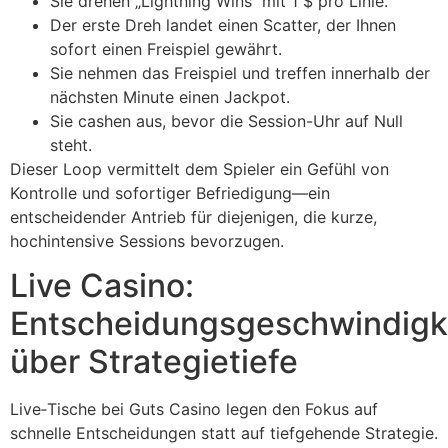
Sie drehen „Lightning Wins“ mit 1 $ pro Linie.
Der erste Dreh landet einen Scatter, der Ihnen
sofort einen Freispiel gewährt.
Sie nehmen das Freispiel und treffen innerhalb der
nächsten Minute einen Jackpot.
Sie cashen aus, bevor die Session-Uhr auf Null
steht.
Dieser Loop vermittelt dem Spieler ein Gefühl von
Kontrolle und sofortiger Befriedigung—ein
entscheidender Antrieb für diejenigen, die kurze,
hochintensive Sessions bevorzugen.
Live Casino:
Entscheidungsgeschwindigk
über Strategietiefe
Live‑Tische bei Guts Casino legen den Fokus auf
schnelle Entscheidungen statt auf tiefgehende Strategie.