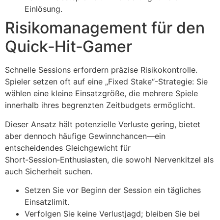
Einlösung.
Risikomanagement für den
Quick‑Hit‑Gamer
Schnelle Sessions erfordern präzise Risikokontrolle.
Spieler setzen oft auf eine „Fixed Stake“-Strategie: Sie
wählen eine kleine Einsatzgröße, die mehrere Spiele
innerhalb ihres begrenzten Zeitbudgets ermöglicht.
Dieser Ansatz hält potenzielle Verluste gering, bietet
aber dennoch häufige Gewinnchancen—ein
entscheidendes Gleichgewicht für
Short‑Session‑Enthusiasten, die sowohl Nervenkitzel als
auch Sicherheit suchen.
Setzen Sie vor Beginn der Session ein tägliches
Einsatzlimit.
Verfolgen Sie keine Verlustjagd; bleiben Sie bei