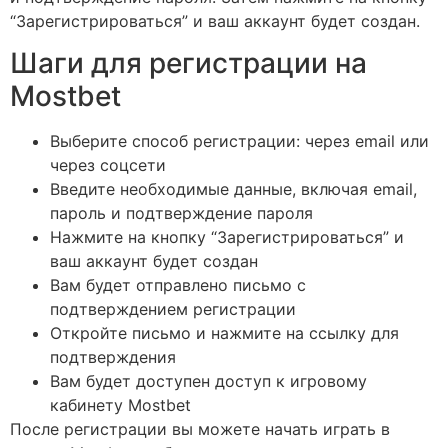
“Зарегистрироваться” и ваш аккаунт будет создан.
Шаги для регистрации на
Mostbet
Выберите способ регистрации: через email или
через соцсети
Введите необходимые данные, включая email,
пароль и подтверждение пароля
Нажмите на кнопку “Зарегистрироваться” и
ваш аккаунт будет создан
Вам будет отправлено письмо с
подтверждением регистрации
Откройте письмо и нажмите на ссылку для
подтверждения
Вам будет доступен доступ к игровому
кабинету Mostbet
После регистрации вы можете начать играть в