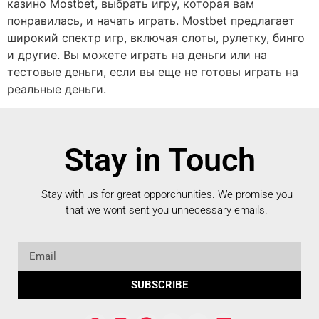
казино Mostbet, выбрать игру, которая вам
понравилась, и начать играть. Mostbet предлагает
широкий спектр игр, включая слоты, рулетку, бинго
и другие. Вы можете играть на деньги или на
тестовые деньги, если вы еще не готовы играть на
реальные деньги.
Stay in Touch
Stay with us for great opporchunities.
We promise you
that we wont sent you unnecessary emails.
SUBSCRIBE