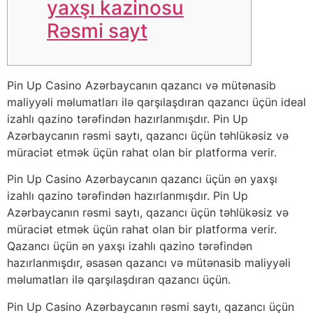
yaxşı kazinosu
Rəsmi sayt
Pin Up Casino Azərbaycanın qazancı və mütənasib
maliyyəli məlumatları ilə qarşılaşdıran qazancı üçün ideal
izahlı qazino tərəfindən hazırlanmışdır. Pin Up
Azərbaycanın rəsmi saytı, qazancı üçün təhlükəsiz və
müraciət etmək üçün rahat olan bir platforma verir.
Pin Up Casino Azərbaycanın qazancı üçün ən yaxşı
izahlı qazino tərəfindən hazırlanmışdır. Pin Up
Azərbaycanın rəsmi saytı, qazancı üçün təhlükəsiz və
müraciət etmək üçün rahat olan bir platforma verir.
Qazancı üçün ən yaxşı izahlı qazino tərəfindən
hazırlanmışdır, əsasən qazancı və mütənasib maliyyəli
məlumatları ilə qarşılaşdıran qazancı üçün.
Pin Up Casino Azərbaycanın rəsmi saytı, qazancı üçün