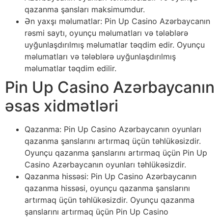
qazanma şansları maksimumdur.
Ən yaxşı məlumatlar: Pin Up Casino Azərbaycanın
rəsmi saytı, oyunçu məlumatları və tələblərə
uyğunlaşdırılmış məlumatlar təqdim edir. Oyunçu
məlumatları və tələblərə uyğunlaşdırılmış
məlumatlar təqdim edilir.
Pin Up Casino Azərbaycanın
əsas xidmətləri
Qazanma: Pin Up Casino Azərbaycanın oyunları
qazanma şanslarını artırmaq üçün təhlükəsizdir.
Oyunçu qazanma şanslarını artırmaq üçün Pin Up
Casino Azərbaycanın oyunları təhlükəsizdir.
Qazanma hissəsi: Pin Up Casino Azərbaycanın
qazanma hissəsi, oyunçu qazanma şanslarını
artırmaq üçün təhlükəsizdir. Oyunçu qazanma
şanslarını artırmaq üçün Pin Up Casino