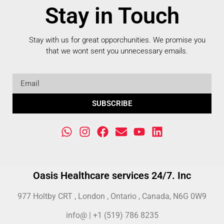
Stay in Touch
Stay with us for great opporchunities.
We promise you
that we wont sent you unnecessary emails.
SUBSCRIBE
Oasis Healthcare services 24/7. Inc
977 Holtby CRT , London , Ontario , Canada, N6G 0W9
info@ | +1 (519) 786 8235