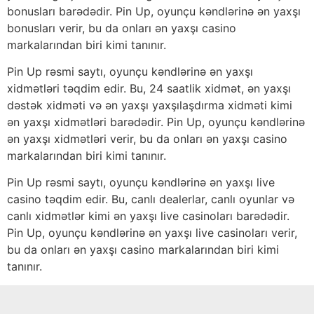
bonusları barədədir. Pin Up, oyunçu kəndlərinə ən yaxşı
bonusları verir, bu da onları ən yaxşı casino
markalarından biri kimi tanınır.
Pin Up rəsmi saytı, oyunçu kəndlərinə ən yaxşı
xidmətləri təqdim edir. Bu, 24 saatlik xidmət, ən yaxşı
dəstək xidməti və ən yaxşı yaxşılaşdırma xidməti kimi
ən yaxşı xidmətləri barədədir. Pin Up, oyunçu kəndlərinə
ən yaxşı xidmətləri verir, bu da onları ən yaxşı casino
markalarından biri kimi tanınır.
Pin Up rəsmi saytı, oyunçu kəndlərinə ən yaxşı live
casino təqdim edir. Bu, canlı dealerlar, canlı oyunlar və
canlı xidmətlər kimi ən yaxşı live casinoları barədədir.
Pin Up, oyunçu kəndlərinə ən yaxşı live casinoları verir,
bu da onları ən yaxşı casino markalarından biri kimi
tanınır.