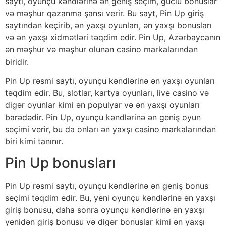
saytı, oyunçu kəndlərinə ən geniş seçim, güclü bonuslar
və məşhur qazanma şansı verir. Bu sayt, Pin Up giriş
saytından keçirib, ən yaxşı oyunları, ən yaxşı bonusları
və ən yaxşı xidmətləri təqdim edir. Pin Up, Azərbaycanın
ən məşhur və məşhur olunan casino markalarından
biridir.
Pin Up rəsmi saytı, oyunçu kəndlərinə ən yaxşı oyunları
təqdim edir. Bu, slotlar, kartya oyunları, live casino və
digər oyunlar kimi ən populyar və ən yaxşı oyunları
barədədir. Pin Up, oyunçu kəndlərinə ən geniş oyun
seçimi verir, bu da onları ən yaxşı casino markalarından
biri kimi tanınır.
Pin Up bonusları
Pin Up rəsmi saytı, oyunçu kəndlərinə ən geniş bonus
seçimi təqdim edir. Bu, yeni oyunçu kəndlərinə ən yaxşı
giriş bonusu, daha sonra oyunçu kəndlərinə ən yaxşı
yenidən giriş bonusu və digər bonuslar kimi ən yaxşı