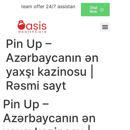
upport team offer 24/7 assistance over email and WhatsApp
Chat
Now
Pin Up –
Azərbaycanın ən
yaxşı kazinosu |
Rəsmi sayt
Pin Up –
Azərbaycanın ən