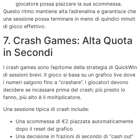
giocatore possa piazzare la sua scommessa.
Questo ritmo mantiene alta l’adrenalina e garantisce che
una sessione possa terminare in meno di quindici minuti
di gioco effettivo.
7. Crash Games: Alta Quota
in Secondi
I crash games sono l’epitome della strategia di QuickWin
di sessioni brevi. Il gioco si basa su un grafico live dove
i numeri salgono fino a “crashare”. I giocatori devono
decidere se incassare prima del crash; più presto lo
fanno, più alto è il moltiplicatore.
Una sessione tipica di crash include:
Una scommessa di €2 piazzata automaticamente
dopo il reset del grafico.
Una decisione in frazioni di secondo di “cash out”