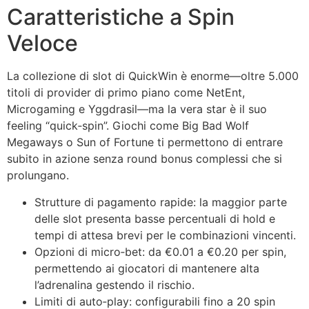
Caratteristiche a Spin
Veloce
La collezione di slot di QuickWin è enorme—oltre 5.000
titoli di provider di primo piano come NetEnt,
Microgaming e Yggdrasil—ma la vera star è il suo
feeling “quick‑spin”. Giochi come Big Bad Wolf
Megaways o Sun of Fortune ti permettono di entrare
subito in azione senza round bonus complessi che si
prolungano.
Strutture di pagamento rapide: la maggior parte
delle slot presenta basse percentuali di hold e
tempi di attesa brevi per le combinazioni vincenti.
Opzioni di micro‑bet: da €0.01 a €0.20 per spin,
permettendo ai giocatori di mantenere alta
l’adrenalina gestendo il rischio.
Limiti di auto‑play: configurabili fino a 20 spin