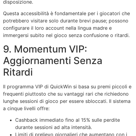
disposizione.
Questa accessibilità è fondamentale per i giocatori che
potrebbero visitare solo durante brevi pause; possono
configurare il loro account nella lingua madre e
immergersi subito nel gioco senza confusione o ritardi.
9. Momentum VIP:
Aggiornamenti Senza
Ritardi
Il programma VIP di QuickWin si basa su premi piccoli e
frequenti piuttosto che su vantaggi rari che richiedono
lunghe sessioni di gioco per essere sbloccati. Il sistema
a cinque livelli offre:
Cashback immediato fino al 15% sulle perdite
durante sessioni ad alta intensità.
Limiti di prelievo giornalieri che aumentano con i