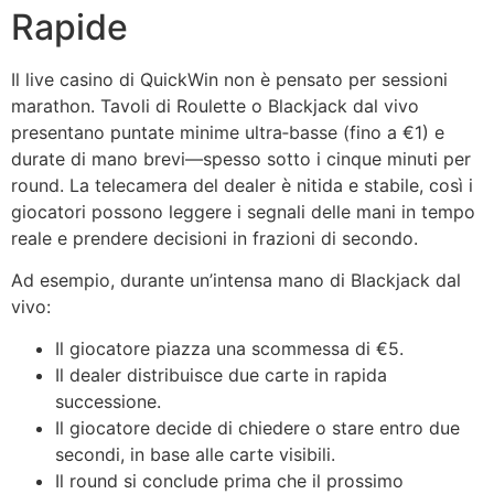
Rapide
Il live casino di QuickWin non è pensato per sessioni
marathon. Tavoli di Roulette o Blackjack dal vivo
presentano puntate minime ultra‑basse (fino a €1) e
durate di mano brevi—spesso sotto i cinque minuti per
round. La telecamera del dealer è nitida e stabile, così i
giocatori possono leggere i segnali delle mani in tempo
reale e prendere decisioni in frazioni di secondo.
Ad esempio, durante un’intensa mano di Blackjack dal
vivo:
Il giocatore piazza una scommessa di €5.
Il dealer distribuisce due carte in rapida
successione.
Il giocatore decide di chiedere o stare entro due
secondi, in base alle carte visibili.
Il round si conclude prima che il prossimo