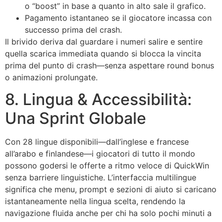
o “boost” in base a quanto in alto sale il grafico.
Pagamento istantaneo se il giocatore incassa con
successo prima del crash.
Il brivido deriva dal guardare i numeri salire e sentire
quella scarica immediata quando si blocca la vincita
prima del punto di crash—senza aspettare round bonus
o animazioni prolungate.
8. Lingua & Accessibilità:
Una Sprint Globale
Con 28 lingue disponibili—dall’inglese e francese
all’arabo e finlandese—i giocatori di tutto il mondo
possono godersi le offerte a ritmo veloce di QuickWin
senza barriere linguistiche. L’interfaccia multilingue
significa che menu, prompt e sezioni di aiuto si caricano
istantaneamente nella lingua scelta, rendendo la
navigazione fluida anche per chi ha solo pochi minuti a