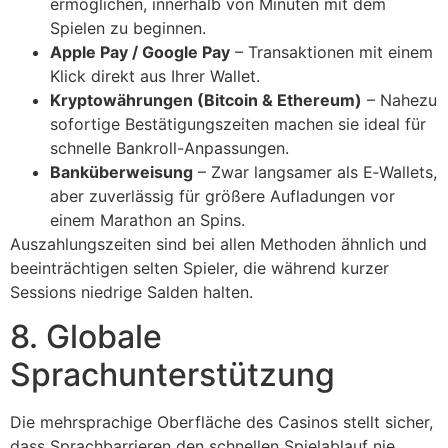
ermöglichen, innerhalb von Minuten mit dem
Spielen zu beginnen.
Apple Pay / Google Pay
– Transaktionen mit einem
Klick direkt aus Ihrer Wallet.
Kryptowährungen (Bitcoin & Ethereum)
– Nahezu
sofortige Bestätigungszeiten machen sie ideal für
schnelle Bankroll-Anpassungen.
Banküberweisung
– Zwar langsamer als E‑Wallets,
aber zuverlässig für größere Aufladungen vor
einem Marathon an Spins.
Auszahlungszeiten sind bei allen Methoden ähnlich und
beeinträchtigen selten Spieler, die während kurzer
Sessions niedrige Salden halten.
8. Globale
Sprachunterstützung
Die mehrsprachige Oberfläche des Casinos stellt sicher,
dass Sprachbarrieren den schnellen Spielablauf nie