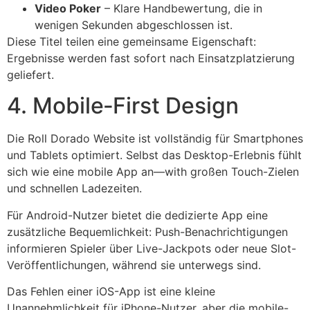
Video Poker
– Klare Handbewertung, die in
wenigen Sekunden abgeschlossen ist.
Diese Titel teilen eine gemeinsame Eigenschaft:
Ergebnisse werden fast sofort nach Einsatzplatzierung
geliefert.
4. Mobile‑First Design
Die Roll Dorado Website ist vollständig für Smartphones
und Tablets optimiert. Selbst das Desktop-Erlebnis fühlt
sich wie eine mobile App an—with großen Touch-Zielen
und schnellen Ladezeiten.
Für Android-Nutzer bietet die dedizierte App eine
zusätzliche Bequemlichkeit: Push-Benachrichtigungen
informieren Spieler über Live-Jackpots oder neue Slot-
Veröffentlichungen, während sie unterwegs sind.
Das Fehlen einer iOS-App ist eine kleine
Unannehmlichkeit für iPhone-Nutzer, aber die mobile-