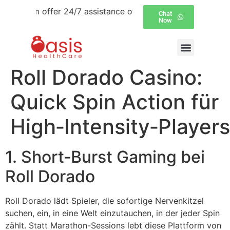
 team offer 24/7 assistance over email and WhatsApp. Chat
Chat
Now
Roll Dorado Casino:
Quick Spin Action für
High‑Intensity‑Players
1. Short‑Burst Gaming bei
Roll Dorado
Roll Dorado lädt Spieler, die sofortige Nervenkitzel
suchen, ein, in eine Welt einzutauchen, in der jeder Spin
zählt. Statt Marathon-Sessions lebt diese Plattform von