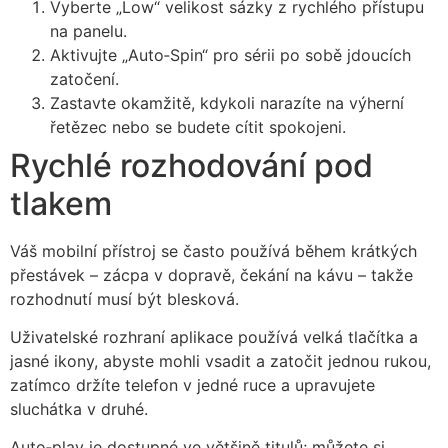
Vyberte „Low“ velikost sázky z rychlého přístupu
na panelu.
Aktivujte „Auto‑Spin“ pro sérii po sobě jdoucích
zatočení.
Zastavte okamžitě, kdykoli narazíte na výherní
řetězec nebo se budete cítit spokojeni.
Rychlé rozhodování pod
tlakem
Váš mobilní přístroj se často používá během krátkých
přestávek – zácpa v dopravě, čekání na kávu – takže
rozhodnutí musí být blesková.
Uživatelské rozhraní aplikace používá velká tlačítka a
jasné ikony, abyste mohli vsadit a zatočit jednou rukou,
zatímco držíte telefon v jedné ruce a upravujete
sluchátka v druhé.
Auto‑play je dostupné ve většině titulů; můžete si