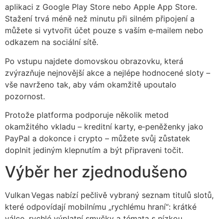
aplikaci z Google Play Store nebo Apple App Store.
Stažení trvá méně než minutu při silném připojení a
můžete si vytvořit účet pouze s vaším e‑mailem nebo
odkazem na sociální sítě.
Po vstupu najdete domovskou obrazovku, která
zvýrazňuje nejnovější akce a nejlépe hodnocené sloty –
vše navrženo tak, aby vám okamžitě upoutalo
pozornost.
Protože platforma podporuje několik metod
okamžitého vkladu – kreditní karty, e‑peněženky jako
PayPal a dokonce i crypto – můžete svůj zůstatek
doplnit jediným klepnutím a být připraveni točit.
Výběr her zjednodušeno
Vulkan Vegas nabízí pečlivě vybraný seznam titulů slotů,
které odpovídají mobilnímu „rychlému hraní“: krátké
válce, rychlé výplatní smyčky a témata s nízkou