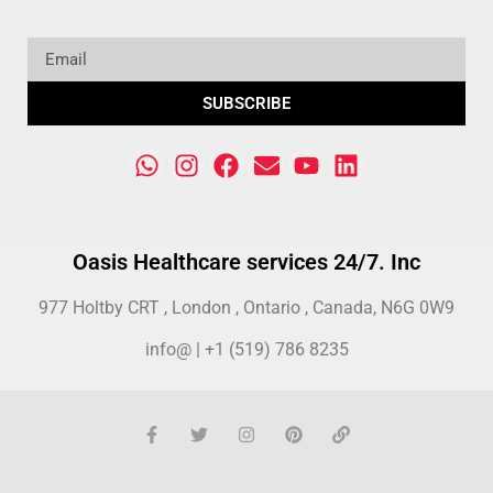
SUBSCRIBE
Oasis Healthcare services 24/7. Inc
977 Holtby CRT , London , Ontario , Canada, N6G 0W9
info@ | +1 (519) 786 8235