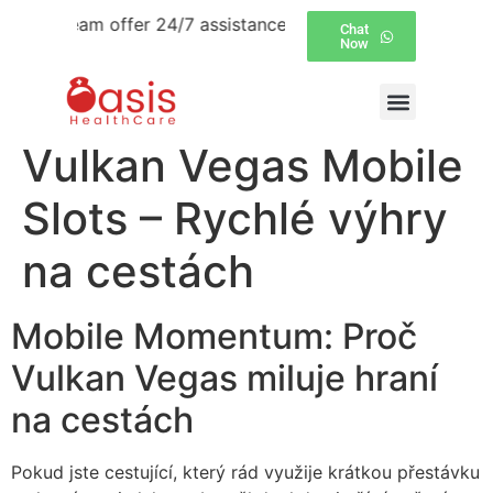
rt team offer 24/7 assistance over email and WhatsApp. Ch
Chat
Now
Vulkan Vegas Mobile
Slots – Rychlé výhry
na cestách
Mobile Momentum: Proč
Vulkan Vegas miluje hraní
na cestách
Pokud jste cestující, který rád využije krátkou přestávku