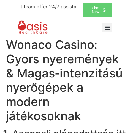
upport team offer 24/7 assistance over email and WhatsApp
Chat
Now
Wonaco Casino:
Gyors nyeremények
& Magas‑intenzitású
nyerőgépek a
modern
játékosoknak