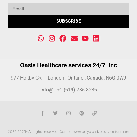
SUBSCRIBE
Oasis Healthcare services 24/7. Inc
977 Holtby CRT , London , Ontario , Canada, N6G 0W9
info@ | +1 (519) 786 8235
2022-2025* All rights reserved. Contact www.aniyaraadverts.com for more