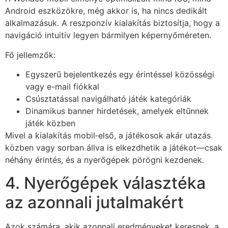
Android eszközökre, még akkor is, ha nincs dedikált
alkalmazásuk. A reszponzív kialakítás biztosítja, hogy a
navigáció intuitív legyen bármilyen képernyőméreten.
Fő jellemzők:
Egyszerű bejelentkezés egy érintéssel közösségi
vagy e-mail fiókkal
Csúsztatással navigálható játék kategóriák
Dinamikus banner hirdetések, amelyek eltűnnek
játék közben
Mivel a kialakítás mobil‑első, a játékosok akár utazás
közben vagy sorban állva is elkezdhetik a játékot—csak
néhány érintés, és a nyerőgépek pörögni kezdenek.
4. Nyerőgépek választéka
az azonnali jutalmakért
Azok számára, akik azonnali eredményeket keresnek, a